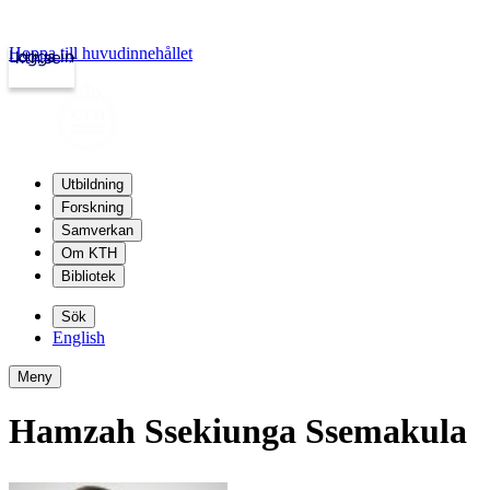
Hoppa till huvudinnehållet
Logga in
kth.se
Utbildning
Forskning
Samverkan
Om KTH
Bibliotek
Sök
English
Meny
Hamzah Ssekiunga Ssemakula