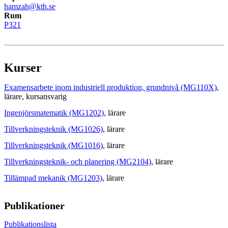
hamzah@kth.se
Rum
P321
Kurser
Examensarbete inom industriell produktion, grundnivå (MG110X)
,
lärare
, kursansvarig
Ingenjörsmatematik (MG1202)
, lärare
Tillverkningsteknik (MG1026)
, lärare
Tillverkningsteknik (MG1016)
, lärare
Tillverkningsteknik- och planering (MG2104)
, lärare
Tillämpad mekanik (MG1203)
, lärare
Publikationer
Publikationslista