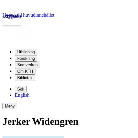
Hoppa till huvudinnehållet
Logga in
kth.se
Utbildning
Forskning
Samverkan
Om KTH
Bibliotek
Sök
English
Meny
Jerker Widengren