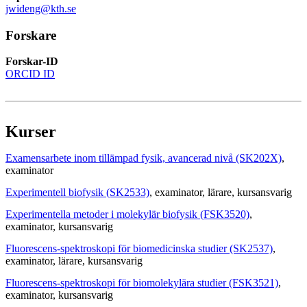
jwideng@kth.se
Forskare
Forskar-ID
ORCID ID
Kurser
Examensarbete inom tillämpad fysik, avancerad nivå (SK202X)
,
examinator
Experimentell biofysik (SK2533)
, examinator
, lärare
, kursansvarig
Experimentella metoder i molekylär biofysik (FSK3520)
,
examinator
, kursansvarig
Fluorescens-spektroskopi för biomedicinska studier (SK2537)
,
examinator
, lärare
, kursansvarig
Fluorescens-spektroskopi för biomolekylära studier (FSK3521)
,
examinator
, kursansvarig