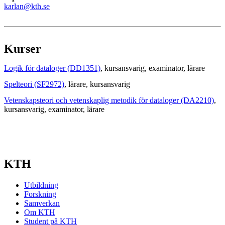
karlan@kth.se
Kurser
Logik för dataloger (DD1351)
, kursansvarig
, examinator
, lärare
Spelteori (SF2972)
, lärare
, kursansvarig
Vetenskapsteori och vetenskaplig metodik för dataloger (DA2210)
,
kursansvarig
, examinator
, lärare
KTH
Utbildning
Forskning
Samverkan
Om KTH
Student på KTH