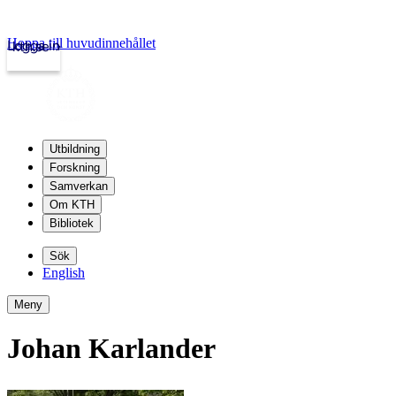
Hoppa till huvudinnehållet
Logga in
kth.se
Utbildning
Forskning
Samverkan
Om KTH
Bibliotek
Sök
English
Meny
Johan Karlander