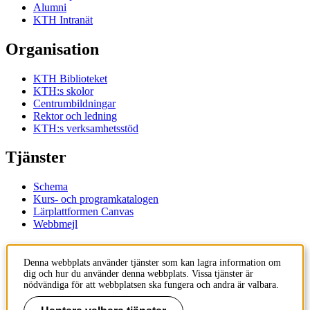
Alumni
KTH Intranät
Organisation
KTH Biblioteket
KTH:s skolor
Centrumbildningar
Rektor och ledning
KTH:s verksamhetsstöd
Tjänster
Schema
Kurs- och programkatalogen
Lärplattformen Canvas
Webbmejl
Kontakt
Denna webbplats använder tjänster som kan lagra information om
dig och hur du använder denna webbplats. Vissa tjänster är
KTH
nödvändiga för att webbplatsen ska fungera och andra är valbara.
100 44 Stockholm
+46 8 790 60 00