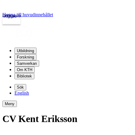
Hoppa till huvudinnehållet
Logga in
kth.se
Utbildning
Forskning
Samverkan
Om KTH
Bibliotek
Sök
English
Meny
CV Kent Eriksson