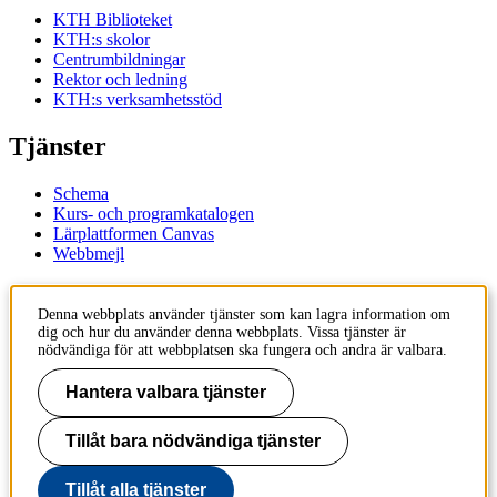
KTH Biblioteket
KTH:s skolor
Centrumbildningar
Rektor och ledning
KTH:s verksamhetsstöd
Tjänster
Schema
Kurs- och programkatalogen
Lärplattformen Canvas
Webbmejl
Kontakt
Denna webbplats använder tjänster som kan lagra information om
dig och hur du använder denna webbplats. Vissa tjänster är
KTH
nödvändiga för att webbplatsen ska fungera och andra är valbara.
100 44 Stockholm
+46 8 790 60 00
Hantera valbara tjänster
Kontakta KTH
Tillåt bara nödvändiga tjänster
Jobba på KTH
Press och media
Faktura och betalning KTH
Tillåt alla tjänster