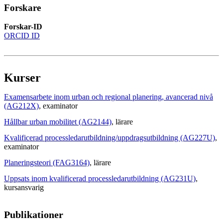
Forskare
Forskar-ID
ORCID ID
Kurser
Examensarbete inom urban och regional planering, avancerad nivå
(AG212X)
, examinator
Hållbar urban mobilitet (AG2144)
, lärare
Kvalificerad processledarutbildning/uppdragsutbildning (AG227U)
,
examinator
Planeringsteori (FAG3164)
, lärare
Uppsats inom kvalificerad processledarutbildning (AG231U)
,
kursansvarig
Publikationer