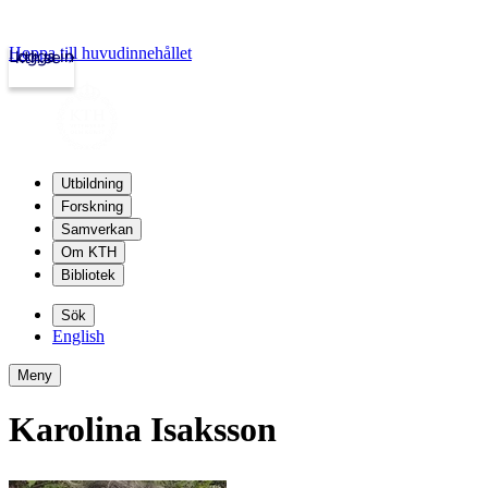
Hoppa till huvudinnehållet
Logga in
kth.se
Utbildning
Forskning
Samverkan
Om KTH
Bibliotek
Sök
English
Meny
Karolina Isaksson