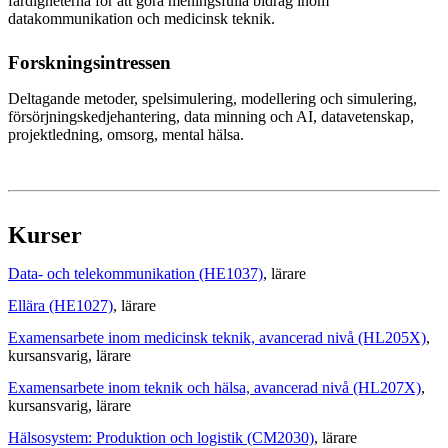
färdigheterna för att göra meningsfulla bidrag inom
datakommunikation och medicinsk teknik.
Forskningsintressen
Deltagande metoder, spelsimulering, modellering och simulering,
försörjningskedjehantering, data minning och AI, datavetenskap,
projektledning, omsorg, mental hälsa.
Kurser
Data- och telekommunikation (HE1037)
, lärare
Ellära (HE1027)
, lärare
Examensarbete inom medicinsk teknik, avancerad nivå (HL205X)
,
kursansvarig
, lärare
Examensarbete inom teknik och hälsa, avancerad nivå (HL207X)
,
kursansvarig
, lärare
Hälsosystem: Produktion och logistik (CM2030)
, lärare