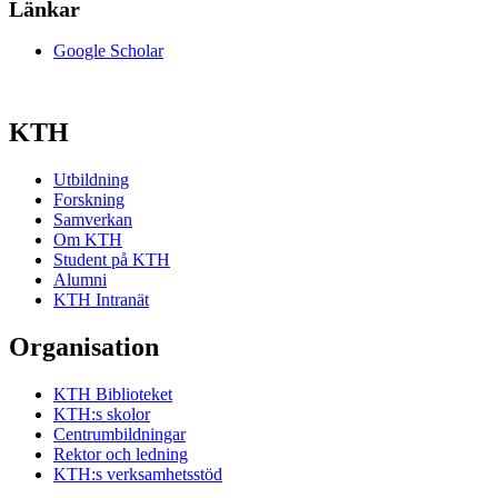
Länkar
Google Scholar
KTH
Utbildning
Forskning
Samverkan
Om KTH
Student på KTH
Alumni
KTH Intranät
Organisation
KTH Biblioteket
KTH:s skolor
Centrumbildningar
Rektor och ledning
KTH:s verksamhetsstöd