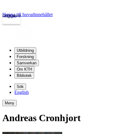
Hoppa till huvudinnehållet
Logga in
kth.se
Utbildning
Forskning
Samverkan
Om KTH
Bibliotek
Sök
English
Meny
Andreas Cronhjort