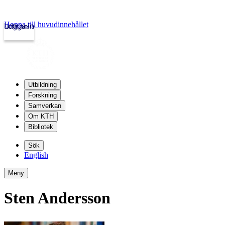
Hoppa till huvudinnehållet
Logga in
kth.se
Utbildning
Forskning
Samverkan
Om KTH
Bibliotek
Sök
English
Meny
Sten Andersson