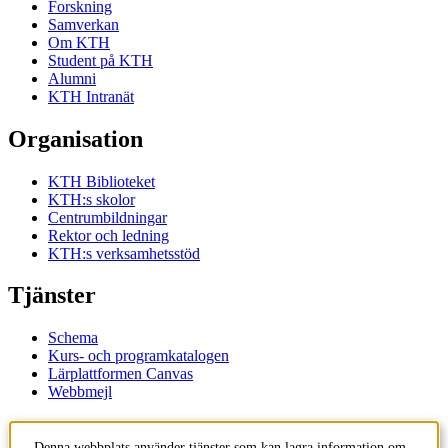
Forskning
Samverkan
Om KTH
Student på KTH
Alumni
KTH Intranät
Organisation
KTH Biblioteket
KTH:s skolor
Centrumbildningar
Rektor och ledning
KTH:s verksamhetsstöd
Tjänster
Schema
Kurs- och programkatalogen
Lärplattformen Canvas
Webbmejl
Kontakt
Denna webbplats använder tjänster som kan lagra information om