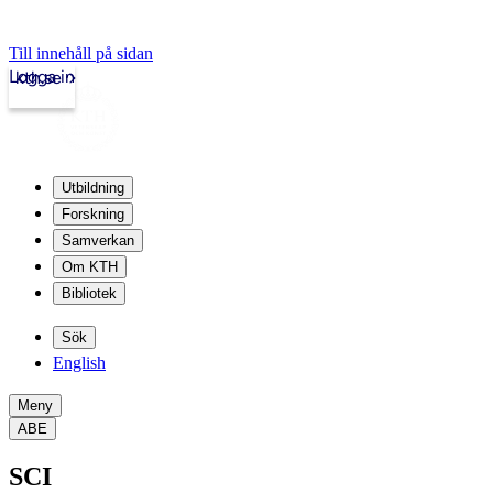
Till innehåll på sidan
Logga in
kth.se
Utbildning
Forskning
Samverkan
Om KTH
Bibliotek
Sök
English
Meny
ABE
SCI