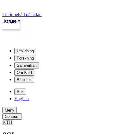
Till innehåll på sidan
Logga in
kth.se
Utbildning
Forskning
Samverkan
Om KTH
Bibliotek
Sök
English
Meny
Centrum
KTH