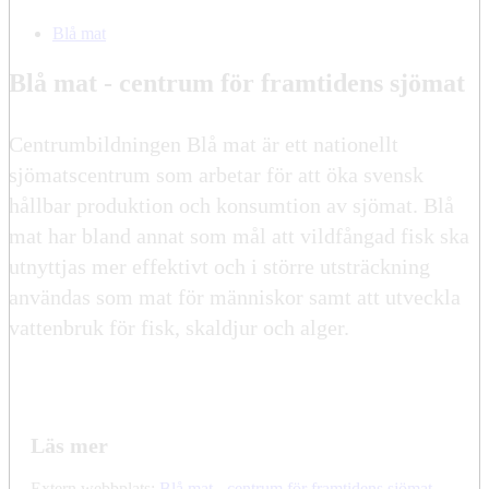
Blå mat
Blå mat - centrum för framtidens sjömat
Centrumbildningen Blå mat är ett nationellt
sjömatscentrum som arbetar för att öka svensk
hållbar produktion och konsumtion av sjömat. Blå
mat har bland annat som mål att vildfångad fisk ska
utnyttjas mer effektivt och i större utsträckning
användas som mat för människor samt att utveckla
vattenbruk för fisk, skaldjur och alger.
Läs mer
Extern webbplats:
Blå mat - centrum för framtidens sjömat