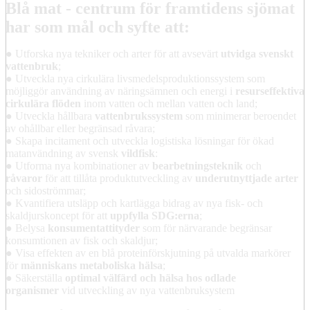
Blå mat - centrum för framtidens sjömat
har som mål och syfte att:
● Utforska nya tekniker och arter för att avsevärt
utvidga svenskt
vattenbruk
;
● Utveckla nya cirkulära livsmedelsproduktionssystem som
möjliggör användning av näringsämnen och energi i
resurseffektiva
cirkulära flöden
inom vatten och mellan vatten och land;
● Utveckla hållbara
vattenbrukssystem
som minimerar beroendet
av ohållbar eller begränsad råvara;
● Skapa incitament och utveckla logistiska lösningar för ökad
matanvändning av svensk
vildfisk
:
● Utforma nya kombinationer av
bearbetningsteknik
och
råvaror
för att tillåta produktutveckling av
underutnyttjade arter
och sidoströmmar;
● Kvantifiera utsläpp och kartlägga bidrag av nya fisk- och
skaldjurskoncept för att
uppfylla SDG:erna
;
● Belysa
konsumentattityder
som för närvarande begränsar
konsumtionen av fisk och skaldjur;
● Visa effekten av en blå proteinförskjutning på utvalda markörer
för
människans metaboliska hälsa
;
● Säkerställa
optimal välfärd och hälsa hos odlade
organismer
vid utveckling av nya vattenbruksystem