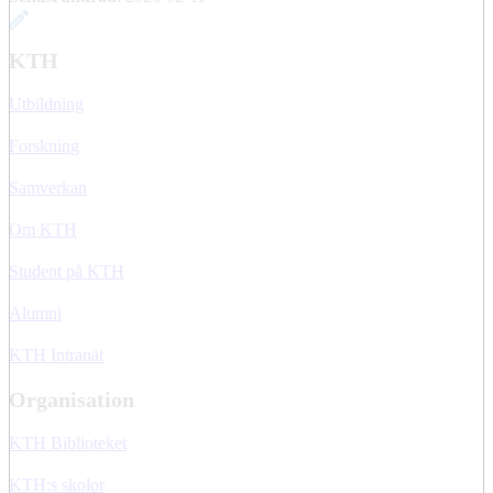
KTH
Utbildning
Forskning
Samverkan
Om KTH
Student på KTH
Alumni
KTH Intranät
Organisation
KTH Biblioteket
KTH:s skolor