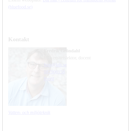
(bluefood.se)
Kontakt
Fredrik Gröndahl
universitetslektor, docent
fgro@kth.se
08790
6158
Profil
Vatten- och miljöteknik