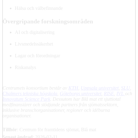
Hälsa och välbefinnande
Övergripande forskningsområden
AI och digitalisering
Livsmedelssäkerhet
Lagar och förordningar
Riskanalys
Centrumets konsortium består av
KTH
,
Uppsala universitet
,
SLU
,
Chalmers tekniska högskola
,
Göteborgs universitet
,
RISE
,
IVL
och
Innovatum Science Park
. Dessutom har Blå mat ett sjuttiotal
medfinansiärer och stödjande partners från sjömatssektorn,
inklusive branschorganisationer, regioner och idéburna
organisationer.
Tillhör
: Centrum för framtidens sjömat, Blå mat
Senast ändrad
:
2026-02-11