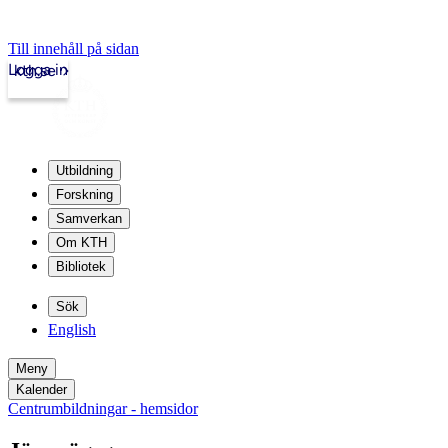
Till innehåll på sidan
Logga in
kth.se
Utbildning
Forskning
Samverkan
Om KTH
Bibliotek
Sök
English
Meny
Kalender
Centrumbildningar - hemsidor