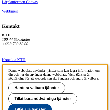
Lärplattformen Canvas
Webbmejl
Kontakt
KTH
100 44 Stockholm
+46 8 790 60 00
Kontakta KTH
Jobba på KTH
Denna webbplats använder tjänster som kan lagra information om
dig och hur du använder denna webbplats. Vissa tjänster är
Press och media
nödvändiga för att webbplatsen ska fungera och andra är valbara.
Faktura och betalning KTH
Hantera valbara tjänster
Om KTH:s webbplatser
Tillåt bara nödvändiga tjänster
Tillgänglighetsredogörelse
Tillåt alla tjänster