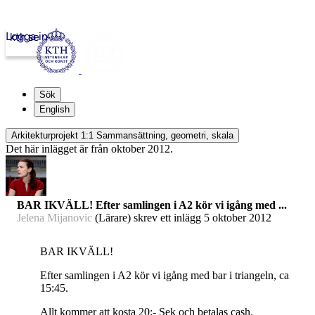
Logga in
kth.se
Sök
English
Arkitekturprojekt 1:1 Sammansättning, geometri, skala
Det här inlägget är från oktober 2012.
BAR IKVÄLL! Efter samlingen i A2 kör vi igång med ...
Jelena Mijanovic
(Lärare) skrev ett inlägg
5 oktober 2012
BAR IKVÄLL!
Efter samlingen i A2 kör vi igång med bar i triangeln, ca
15:45.
Allt kommer att kosta 20:- Sek och betalas cash.