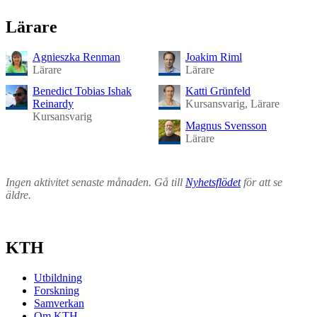
Lärare
Agnieszka Renman
Joakim Riml
Lärare
Lärare
Benedict Tobias Ishak
Katti Grünfeld
Reinardy
Kursansvarig, Lärare
Kursansvarig
Magnus Svensson
Lärare
Ingen aktivitet senaste månaden. Gå till
Nyhetsflödet
för att se
äldre.
KTH
Utbildning
Forskning
Samverkan
Om KTH