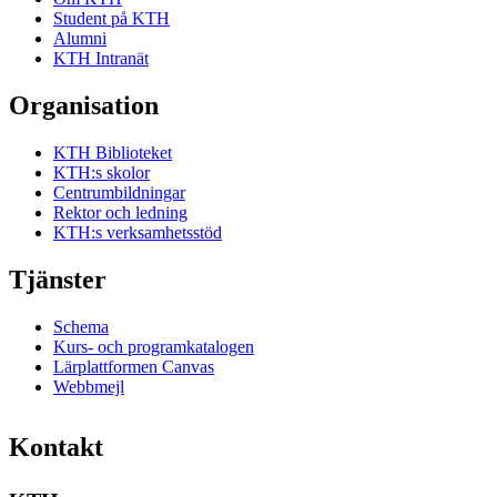
Student på KTH
Alumni
KTH Intranät
Organisation
KTH Biblioteket
KTH:s skolor
Centrumbildningar
Rektor och ledning
KTH:s verksamhetsstöd
Tjänster
Schema
Kurs- och programkatalogen
Lärplattformen Canvas
Webbmejl
Kontakt