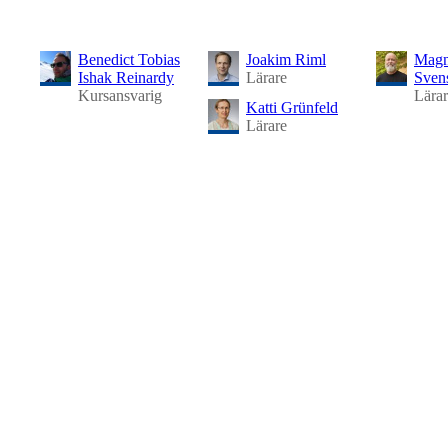
Benedict Tobias
Joakim Riml
Magn
Ishak Reinardy
Lärare
Sven
Kursansvarig
Lära
Katti Grünfeld
Lärare