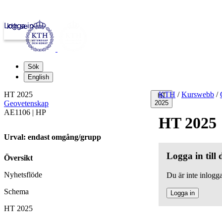
Logga in
kth.se
Sök
English
HT 2025
KTH
/
Kurswebb
/
HT
Geovetenskap
2025
AE1106 | HP
HT 2025
Urval: endast omgång/grupp
Logga in till
Översikt
Nyhetsflöde
Du är inte inlogga
Schema
Logga in
HT 2025