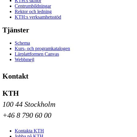
KTH:s skolor
Centrumbildningar
Rektor och ledning
KTH:s verksamhetsstöd
Tjänster
Schema
Kurs- och programkatalogen
Lärplattformen Canvas
Webbmejl
Kontakt
KTH
100 44 Stockholm
+46 8 790 60 00
Kontakta KTH
Jobba på KTH