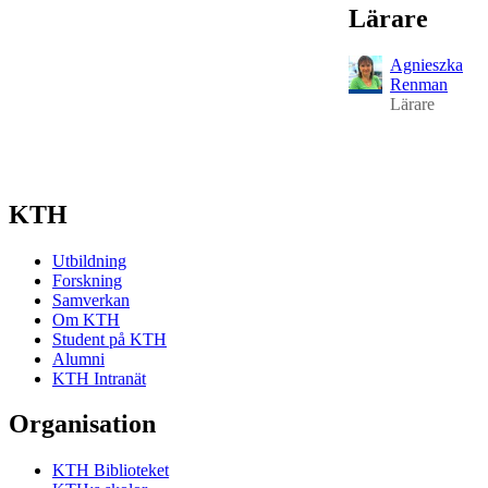
Lärare
Agnieszka
Renman
Lärare
KTH
Utbildning
Forskning
Samverkan
Om KTH
Student på KTH
Alumni
KTH Intranät
Organisation
KTH Biblioteket