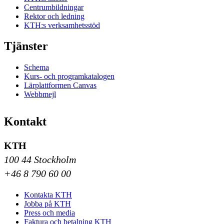
Centrumbildningar
Rektor och ledning
KTH:s verksamhetsstöd
Tjänster
Schema
Kurs- och programkatalogen
Lärplattformen Canvas
Webbmejl
Kontakt
KTH
100 44 Stockholm
+46 8 790 60 00
Kontakta KTH
Jobba på KTH
Press och media
Faktura och betalning KTH