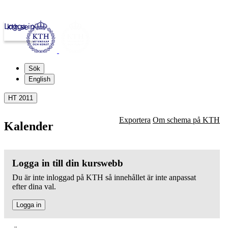
Logga in
kth.se
Sök
English
HT 2011
Exportera
Om schema på KTH
Kalender
Logga in till din kurswebb
Du är inte inloggad på KTH så innehållet är inte anpassat
efter dina val.
Logga in