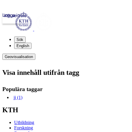
Logga in
kth.se
Sök
English
Geovisualisation
Visa innehåll utifrån tagg
Populära taggar
jj (1)
KTH
Utbildning
Forskning