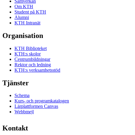
Samverkan
Om KTH
Student på KTH
Alumni
KTH Intranät
Organisation
KTH Biblioteket
KTH:s skolor
Centrumbildningar
Rektor och ledning
KTH:s verksamhetsstöd
Tjänster
Schema
Kurs- och programkatalogen
Lärplattformen Canvas
Webbmejl
Kontakt