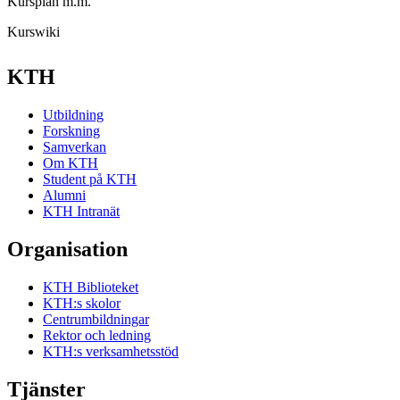
Kursplan m.m.
Kurswiki
KTH
Utbildning
Forskning
Samverkan
Om KTH
Student på KTH
Alumni
KTH Intranät
Organisation
KTH Biblioteket
KTH:s skolor
Centrumbildningar
Rektor och ledning
KTH:s verksamhetsstöd
Tjänster