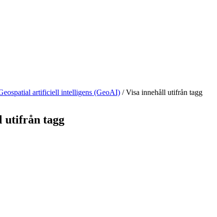
Geospatial artificiell intelligens (GeoAI)
/
Visa innehåll utifrån tagg
l utifrån tagg