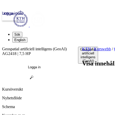
Logga in
kth.se
Sök
English
Geospatial artificiell intelligens (GeoAI)
KTH
/
Kurswebb
/
Geospatial
AG2418 | 7,5 HP
artificiell
intelligens
(GeoAI)
Visa innehål
Logga in
Kursöversikt
Nyhetsflöde
Schema