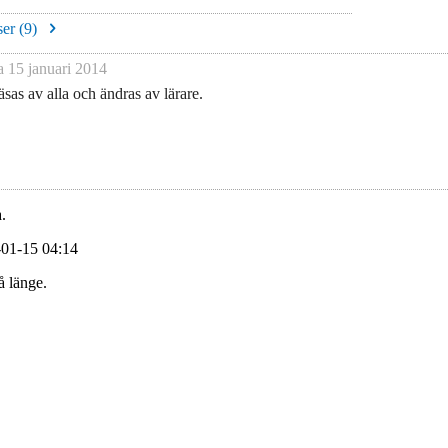
er (
9
)
na
15 januari 2014
sas av alla och ändras av lärare.
.
-01-15 04:14
å länge.