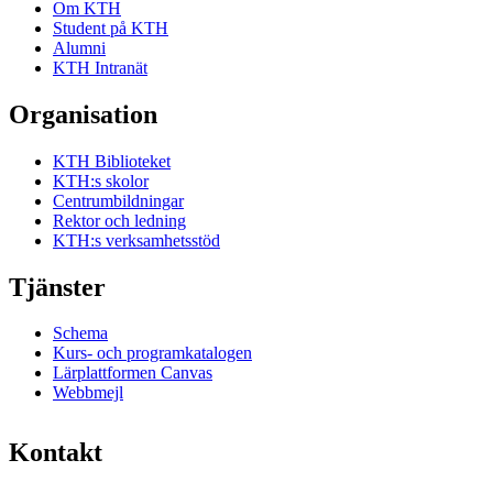
Om KTH
Student på KTH
Alumni
KTH Intranät
Organisation
KTH Biblioteket
KTH:s skolor
Centrumbildningar
Rektor och ledning
KTH:s verksamhetsstöd
Tjänster
Schema
Kurs- och programkatalogen
Lärplattformen Canvas
Webbmejl
Kontakt