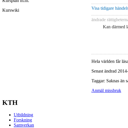
Kursplan m.m.
Visa tidigare händels
Kurswiki
ändrade rättigheter
Kan därmed lä
Hela världen får läsa
Senast ändrad 2014
Taggar: Saknas än s
Anmäl missbruk
KTH
Utbildning
Forskning
Samverkan