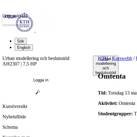
Logga in
kth.se
Sök
English
Urban modellering och beslutsstöd
KTH
/
Kurswebb
/
Urban
AH2307 | 7,5 HP
modellering
och
beslutsstöd
Omtenta
Logga in
Tid:
Torsdag 13 mar
Aktivitet:
Omtenta
Kursöversikt
Studentgrupper:
T
Nyhetsflöde
Schema