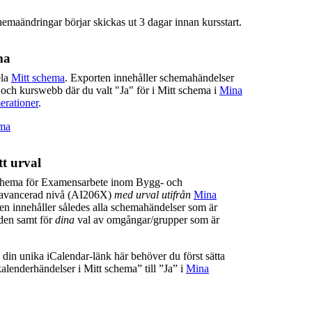
hemaändringar börjar skickas ut 3 dagar innan kursstart.
ma
ela
Mitt schema
. Exporten innehåller schemahändelser
 och kurswebb där du valt "Ja" för i Mitt schema i
Mina
erationer
.
ema
t urval
chema för Examensarbete inom Bygg- och
 avancerad nivå (AI206X)
med urval utifrån
Mina
en innehåller således alla schemahändelser som är
lden samt för
dina
val av omgångar/grupper som är
ill din unika iCalendar-länk här behöver du först sätta
lenderhändelser i Mitt schema” till ”Ja” i
Mina