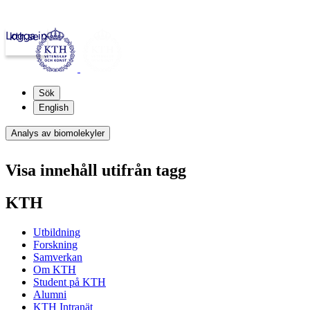
Logga in
kth.se
Sök
English
Analys av biomolekyler
Visa innehåll utifrån tagg
KTH
Utbildning
Forskning
Samverkan
Om KTH
Student på KTH
Alumni
KTH Intranät