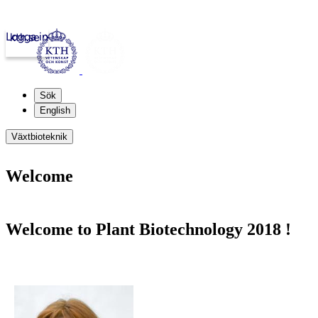
Logga in
kth.se
Sök
English
Växtbioteknik
Welcome
Welcome to Plant Biotechnology 2018 !