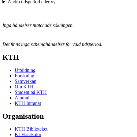
Ändra tidsperiod eller vy
Inga händelser matchade sökningen.
Det finns inga schemahändelser för vald tidsperiod.
KTH
Utbildning
Forskning
Samverkan
Om KTH
Student på KTH
Alumni
KTH Intranät
Organisation
KTH Biblioteket
KTH:s skolor