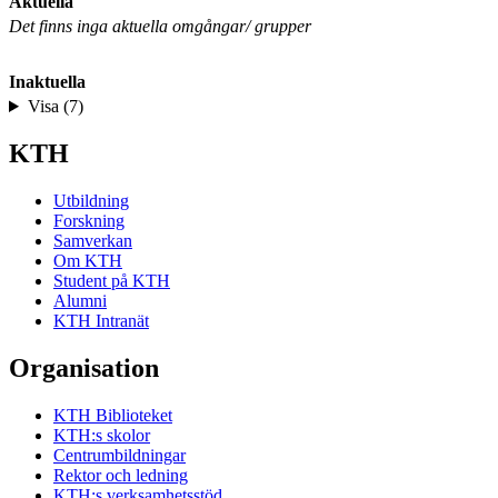
Aktuella
Det finns inga aktuella omgångar/ grupper
Inaktuella
Visa (7)
KTH
Utbildning
Forskning
Samverkan
Om KTH
Student på KTH
Alumni
KTH Intranät
Organisation
KTH Biblioteket
KTH:s skolor
Centrumbildningar
Rektor och ledning
KTH:s verksamhetsstöd