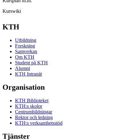
Kursplan m.m.
Kurswiki
KTH
Utbildning
Forskning
Samverkan
Om KTH
Student på KTH
Alumni
KTH Intranät
Organisation
KTH Biblioteket
KTH:s skolor
Centrumbildningar
Rektor och ledning
KTH:s verksamhetsstöd
Tjänster