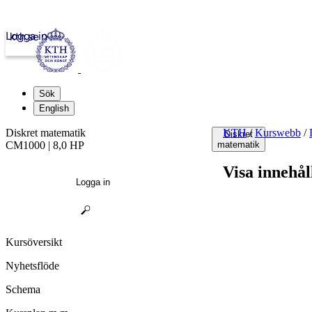
Logga in
kth.se
Sök
English
Diskret matematik
KTH
/
Kurswebb
/
Diskret
CM1000 | 8,0 HP
matematik
Visa innehål
Logga in
Kursöversikt
Nyhetsflöde
Schema