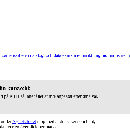
Examensarbete i datalogi och datateknik med inriktning mot industriell
v
 din kurswebb
d på KTH så innehållet är inte anpassat efter dina val.
t under
Nyhetsflödet
ihop med andra saker som hänt,
edan ger en överblick per månad.