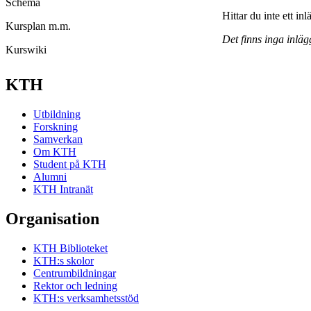
Schema
Hittar du inte ett in
Kursplan m.m.
Det finns inga inläg
Kurswiki
KTH
Utbildning
Forskning
Samverkan
Om KTH
Student på KTH
Alumni
KTH Intranät
Organisation
KTH Biblioteket
KTH:s skolor
Centrumbildningar
Rektor och ledning
KTH:s verksamhetsstöd