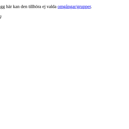
lägg här kan den tillhöra ej valda
omgångar/grupper
.
g