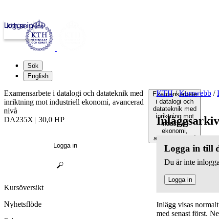
Logga in
kth.se
Sök
English
Examensarbete i datalogi och datateknik med
KTH
/
Kurswebb
/
Examensarbete
inriktning mot industriell ekonomi, avancerad
i datalogi och
datateknik med
nivå
inriktning mot
Inläggsarki
DA235X | 30,0 HP
industriell
ekonomi,
avancerad nivå
Logga in
Logga in till
Du är inte inlogga
Logga in
Kursöversikt
Nyhetsflöde
Inlägg visas normal
med senast först. N