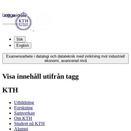
Logga in
kth.se
Sök
English
Examensarbete i datalogi och datateknik med inriktning mot industriell
ekonomi, avancerad nivå
Visa innehåll utifrån tagg
KTH
Utbildning
Forskning
Samverkan
Om KTH
Student på KTH
Alumni