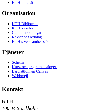
KTH Intranät
Organisation
KTH Biblioteket
KTH:s skolor
Centrumbildningar
Rektor och ledning
KTH:s verksamhetsstöd
Tjänster
Schema
Kurs- och programkatalogen
Lärplattformen Canvas
Webbmejl
Kontakt
KTH
100 44 Stockholm