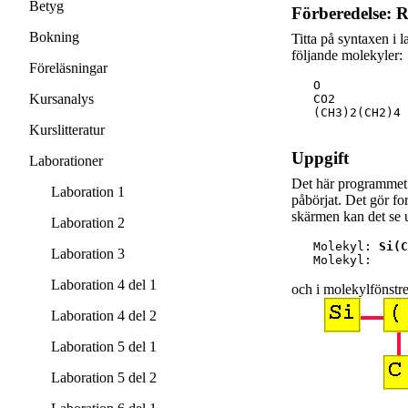
Betyg
Förberedelse: R
Bokning
Titta på syntaxen i 
följande molekyler:
Föreläsningar
   O

Kursanalys
   CO2

   (CH3)2(CH2)4
Kurslitteratur
Uppgift
Laborationer
Det här programmet 
Laboration 1
påbörjat. Det gör fo
skärmen kan det se u
Laboration 2
   Molekyl: 
Si(C
Laboration 3
Laboration 4 del 1
och i molekylfönstre
Laboration 4 del 2
Laboration 5 del 1
Laboration 5 del 2