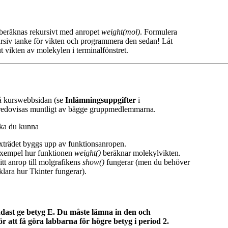
beräknas rekursivt med anropet
weight(mol)
. Formulera
ursiv tanke för vikten och programmera den sedan! Låt
 vikten av molekylen i terminalfönstret.
å kurswebbsidan (se
Inlämningsuppgifter
i
redovisas muntligt av bägge gruppmedlemmarna.
ska du kunna
axträdet byggs upp av funktionsanropen.
exempel hur funktionen
weight()
beräknar molekylvikten.
itt anrop till molgrafikens
show()
fungerar (men du behöver
klara hur Tkinter fungerar).
dast ge betyg E. Du måste lämna in den och
för att få göra labbarna för högre betyg i period 2.