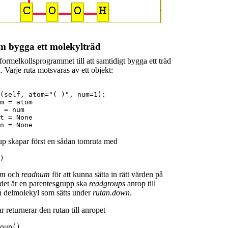
am bygga ett molekylträd
ormelkollsprogrammet till att samtidigt bygga ett träd
 Varje ruta motsvaras av ett objekt:
(self, atom="( )", num=1):

m = atom

 = num

t = None

p skapar först en sådan tomruta med
) 
om
och
readnum
för att kunna sätta in rätt värden på
det är en parentesgrupp ska
readgroups
anrop till
n delmolekyl som sätts under
rutan.down
.
 returnerar den rutan till anropet