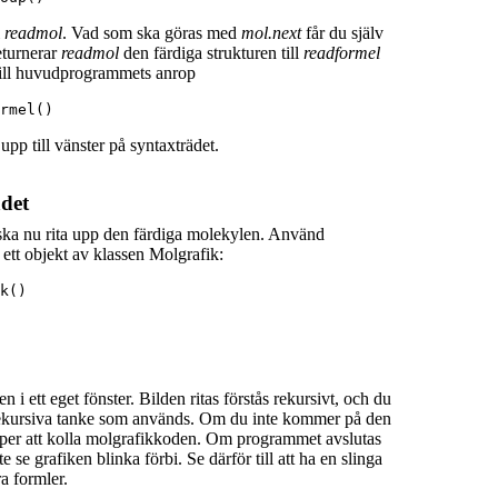
i
readmol
. Vad som ska göras med
mol.next
får du själv
returnerar
readmol
den färdiga strukturen till
readformel
till huvudprogrammets anrop
upp till vänster på syntaxträdet.
ädet
a nu rita upp den färdiga molekylen. Använd
 ett objekt av klassen Molgrafik:
k()
n i ett eget fönster. Bilden ritas förstås rekursivt, och du
rekursiva tanke som används. Om du inte kommer på den
älper att kolla molgrafikkoden. Om programmet avslutas
e se grafiken blinka förbi. Se därför till att ha en slinga
ra formler.