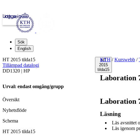
Logga in
kth.se
Sök
English
HT 2015 tilda15
KTH
/
Kurswebb
/
HT
Tillämpad datalogi
2015
tilda15
DD1320 | HP
Laboration 
Urval: endast omgång/grupp
Översikt
Laboration 
Nyhetsflöde
Läsning
Schema
Läs avsnittet
Läs igenom p
HT 2015 tilda15