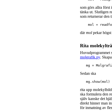
som görs allra först 
tänka ut. Slutligen 
som returnerar den 
där
mol
pekar högst 
Rita molekyltr
Huvudprogrammet sk
molgrafik.py
. Skapa
   mg = Molgrafi
Sedan ska
rita upp molekylbilde
ska formulera den 
själv kanske det hj
direkt hinner man int
för inmatning av fle