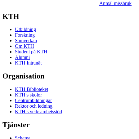
Anmäl missbruk
KTH
Utbildning
Forskning
Samverkan
Om KTH
Student på KTH
Alumni
KTH Intranät
Organisation
KTH Biblioteket
KTH:s skolor
Centrumbildningar
Rektor och ledning
KTH:s verksamhetsstöd
Tjänster
Schema