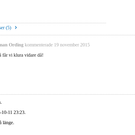
er (
5
)
man Ording
kommenterade
19 november 2015
 får vi klura vidare då!
.
-10-11 23:23.
å länge.