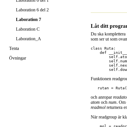
Laboration 6 del 1
Laboration 6 del 2
Laboration 7
Låt ditt progr
Laboration C
Du ska komplettera f
Laboration_A
som ser ut som ovan.
Tenta
class Ruta:

    def __init__
        self.ato
Övningar
        self.num
        self.nex
Funktionen readgrou
   rutan = Ruta(
och anropar
readat
atom
och
num
. Om 
readmol
returnera e
När readgroup är klar