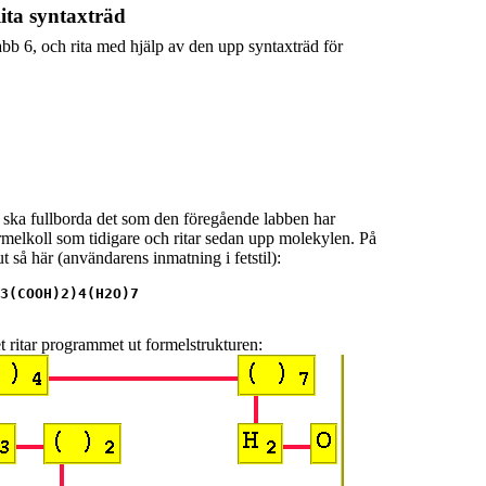
ita syntaxträd
labb 6, och rita med hjälp av den upp syntaxträd för
ska fullborda det som den föregående labben har
rmelkoll som tidigare och ritar sedan upp molekylen. På
t så här (användarens inmatning i fetstil):
3(COOH)2)4(H2O)7
t ritar programmet ut formelstrukturen: