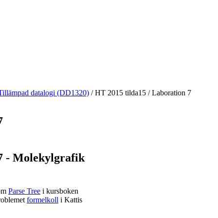
Tillämpad datalogi (DD1320)
/
HT 2015 tilda15
/
Laboration 7
7
7 - Molekylgrafik
 om
Parse Tree
i kursboken
roblemet
formelkoll
i Kattis