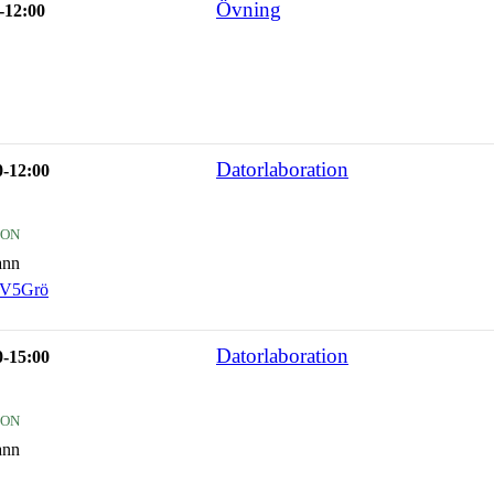
Övning
-12:00
Datorlaboration
0-12:00
ion
ann
V5Grö
Datorlaboration
0-15:00
ion
ann