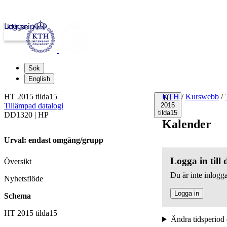
Logga in
kth.se
Sök
English
HT 2015 tilda15
KTH
/
Kurswebb
/
HT
Tillämpad datalogi
2015
tilda15
DD1320 | HP
Kalender
Urval: endast omgång/grupp
Logga in till
Översikt
Du är inte inlogga
Nyhetsflöde
Logga in
Schema
HT 2015 tilda15
Ändra tidsperiod 