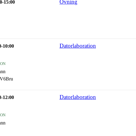
Övning
0-15:00
Datorlaboration
0-10:00
ion
ann
4V6Bru
Datorlaboration
0-12:00
ion
ann