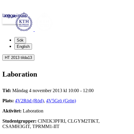
Logga in
kth.se
Sök
English
HT 2013 tilda13
Laboration
Tid:
Måndag 4 november 2013 kl 10:00 - 12:00
Plats:
4V2Röd (Röd)
,
4V5Grö (Grön)
Aktivitet:
Laboration
Studentgrupper:
CINEK3PFRI, CLGYM2TIKT,
CSAMH3GIT, TPRMM1-IIT