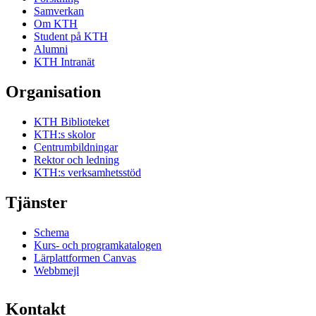
Samverkan
Om KTH
Student på KTH
Alumni
KTH Intranät
Organisation
KTH Biblioteket
KTH:s skolor
Centrumbildningar
Rektor och ledning
KTH:s verksamhetsstöd
Tjänster
Schema
Kurs- och programkatalogen
Lärplattformen Canvas
Webbmejl
Kontakt