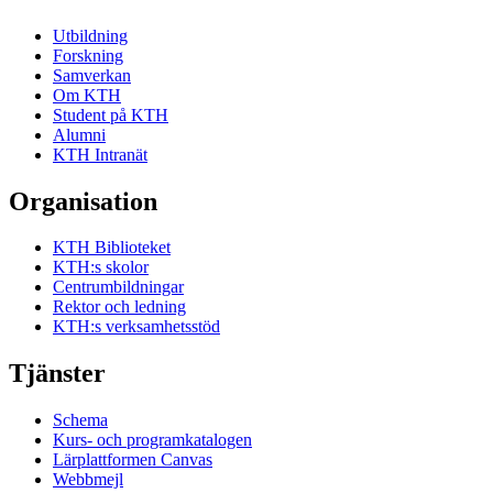
Utbildning
Forskning
Samverkan
Om KTH
Student på KTH
Alumni
KTH Intranät
Organisation
KTH Biblioteket
KTH:s skolor
Centrumbildningar
Rektor och ledning
KTH:s verksamhetsstöd
Tjänster
Schema
Kurs- och programkatalogen
Lärplattformen Canvas
Webbmejl