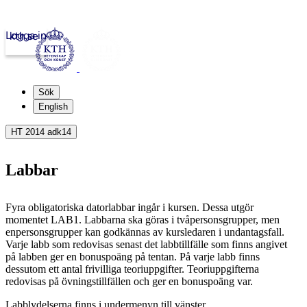
Logga in
kth.se
Sök
English
HT 2014 adk14
Labbar
Fyra obligatoriska datorlabbar ingår i kursen. Dessa utgör
momentet LAB1. Labbarna ska göras i tvåpersonsgrupper, men
enpersonsgrupper kan godkännas av kursledaren i undantagsfall.
Varje labb som redovisas senast det labbtillfälle som finns angivet
på labben ger en bonuspoäng på tentan. På varje labb finns
dessutom ett antal frivilliga teoriuppgifter. Teoriuppgifterna
redovisas på övningstillfällen och ger en bonuspoäng var.
Labblydelserna finns i undermenyn till vänster.