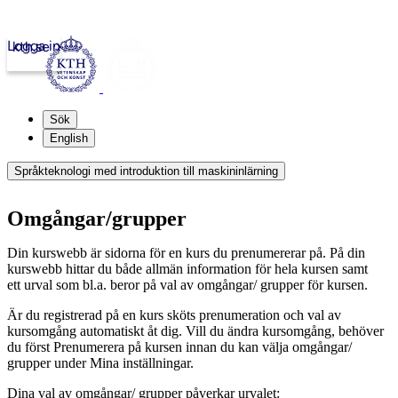
Logga in
kth.se
Sök
English
Språkteknologi med introduktion till maskininlärning
Omgångar/grupper
Din kurswebb är sidorna för en kurs du prenumererar på. På din
kurswebb hittar du både allmän information för hela kursen samt
ett urval som bl.a. beror på val av omgångar/ grupper för kursen.
Är du registrerad på en kurs sköts prenumeration och val av
kursomgång automatiskt åt dig. Vill du ändra kursomgång, behöver
du först Prenumerera på kursen innan du kan välja omgångar/
grupper under Mina inställningar.
Dina val av omgångar/ grupper påverkar urvalet: