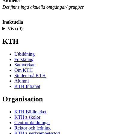
Aktuella
Det finns inga aktuella omgångar/ grupper
Inaktuella
Visa (9)
KTH
Utbildning
Forskning
Samverkan
Om KTH
Student på KTH
Alumni
KTH Intranät
Organisation
KTH Biblioteket
KTH:s skolor
Centrumbildningar
Rektor och ledning
KTH:s verksamhetsstöd