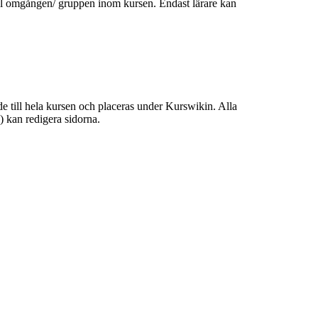
till omgången/ gruppen inom kursen. Endast lärare kan
de till hela kursen och placeras under Kurswikin. Alla
e) kan redigera sidorna.