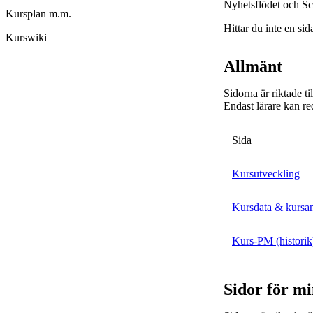
Nyhetsflödet och Sc
Kursplan m.m.
Hittar du inte en sid
Kurswiki
Allmänt
Sidorna är riktade t
Endast lärare kan re
Sida
Kursutveckling
Kursdata & kursa
Kurs-PM (historik
Sidor för m