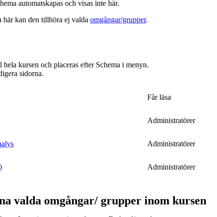
hema automatskapas och visas inte här.
a här kan den tillhöra ej valda
omgångar/grupper
.
ill hela kursen och placeras efter Schema i menyn.
digera sidorna.
Får läsa
Administratörer
nalys
Administratörer
)
Administratörer
ina valda omgångar/ grupper inom kursen