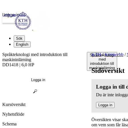
Logga in
kth.se
Sök
English
Språkteknologi med introduktion till
KTH
/
Kurswebb
/
Språkteknologi
maskininlärning
med
introduktion till
DD1418 | 6,0 HP
maskininlärning
Sidöversikt
Logga in
Logga in till
Du är inte inlogga
Kursöversikt
Logga in
Nyhetsflöde
Översikten visar sk
Schema
om vem som får läsa,