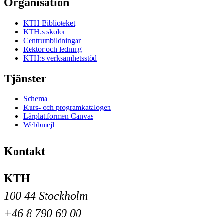
Organisation
KTH Biblioteket
KTH:s skolor
Centrumbildningar
Rektor och ledning
KTH:s verksamhetsstöd
Tjänster
Schema
Kurs- och programkatalogen
Lärplattformen Canvas
Webbmejl
Kontakt
KTH
100 44 Stockholm
+46 8 790 60 00