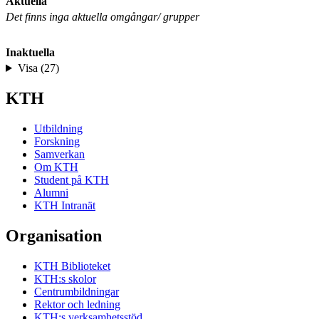
Aktuella
Det finns inga aktuella omgångar/ grupper
Inaktuella
Visa (27)
KTH
Utbildning
Forskning
Samverkan
Om KTH
Student på KTH
Alumni
KTH Intranät
Organisation
KTH Biblioteket
KTH:s skolor
Centrumbildningar
Rektor och ledning
KTH:s verksamhetsstöd