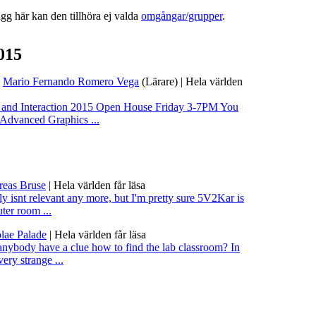
lägg här kan den tillhöra ej valda
omgångar/grupper
.
015
|
Mario Fernando Romero Vega
(Lärare)
|
Hela världen
and Interaction 2015 Open House Friday 3-7PM You
he Advanced Graphics ...
eas Bruse
|
Hela världen får läsa
ly isnt relevant any more, but I'm pretty sure 5V2Kar is
er room ...
lae Palade
|
Hela världen får läsa
nybody have a clue how to find the lab classroom? In
very strange ...