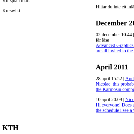
Kursplan m.m.
Hittar du inte ett in
Kurswiki
December 2
02 december 10.44
får läsa
Advanced Graphics 
are all invited to t
April 2011
28 april 15.52
|
Andr
Nicolae, this probab
the Karmosin comput
10 april 20.09
|
Nico
Hi everyone! Does a
the schedule i see a 
KTH