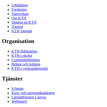
Utbildning
Forskning
Samverkan
Om KTH
Student på KTH
Alumni
KTH Intranät
Organisation
KTH Biblioteket
KTH:s skolor
Centrumbildningar
Rektor och ledning
KTH:s verksamhetsstöd
Tjänster
Schema
Kurs- och programkatalogen
Lärplattformen Canvas
Webbmejl