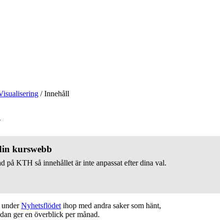
Visualisering
/
Innehåll
v
 din kurswebb
d på KTH så innehållet är inte anpassat efter dina val.
t under
Nyhetsflödet
ihop med andra saker som hänt,
edan ger en överblick per månad.