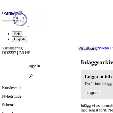
Logga in
kth.se
Sök
English
Visualisering
KTH
/
Kurswebb
/
Visualisering
DD2257 | 7,5 HP
Inläggsarki
Logga in
Logga in till
Du är inte inlogga
Kursöversikt
Logga in
Nyhetsflöde
Schema
Inlägg visas normal
med senast först. N