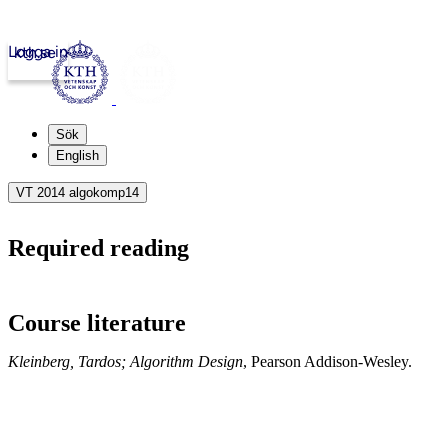
Logga in
kth.se
Sök
English
VT 2014 algokomp14
Required reading
Course literature
Kleinberg, Tardos; Algorithm Design
, Pearson Addison-Wesley.