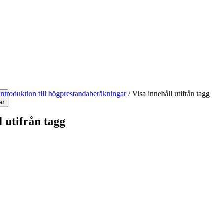
Introduktion till högprestandaberäkningar
/
Visa innehåll utifrån tagg
ar
l utifrån tagg