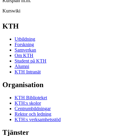
Kursplan m.m.
Kurswiki
KTH
Utbildning
Forskning
Samverkan
Om KTH
Student på KTH
Alumni
KTH Intranät
Organisation
KTH Biblioteket
KTH:s skolor
Centrumbildningar
Rektor och ledning
KTH:s verksamhetsstöd
Tjänster