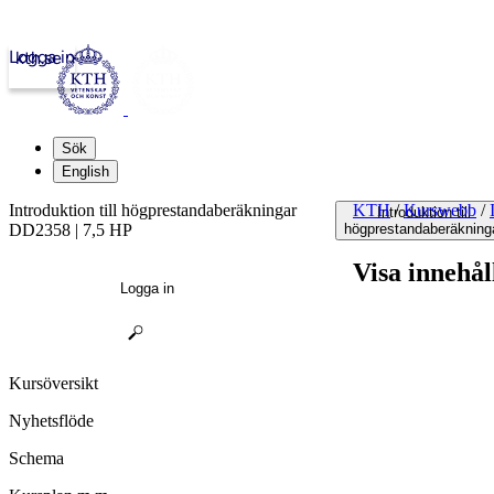
Logga in
kth.se
Sök
English
Introduktion till högprestandaberäkningar
KTH
/
Kurswebb
/
Introduktion till
DD2358 | 7,5 HP
högprestandaberäkning
Visa innehål
Logga in
Kursöversikt
Nyhetsflöde
Schema