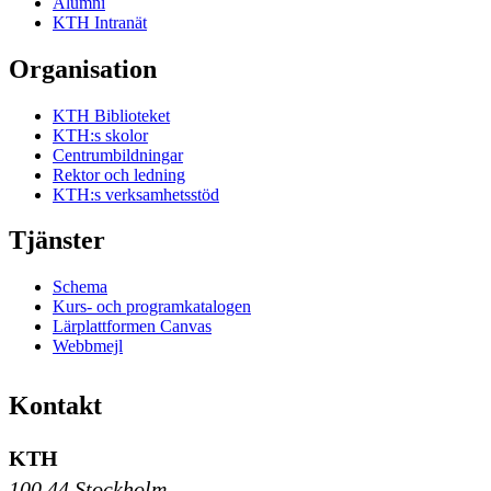
Alumni
KTH Intranät
Organisation
KTH Biblioteket
KTH:s skolor
Centrumbildningar
Rektor och ledning
KTH:s verksamhetsstöd
Tjänster
Schema
Kurs- och programkatalogen
Lärplattformen Canvas
Webbmejl
Kontakt
KTH
100 44 Stockholm