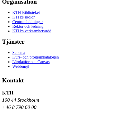
Organisation
KTH Biblioteket
KTH:s skolor
Centrumbildningar
Rektor och ledning
KTH:s verksamhetsstöd
Tjänster
Schema
Kurs- och programkatalogen
Lärplattformen Canvas
Webbmejl
Kontakt
KTH
100 44 Stockholm
+46 8 790 60 00