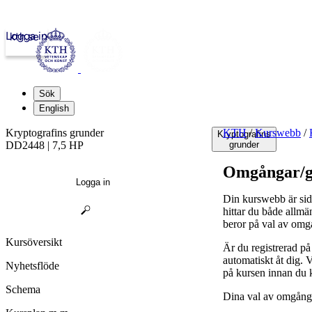
Logga in
kth.se
Sök
English
Kryptografins grunder
KTH
/
Kurswebb
/
Kryptografins
DD2448 | 7,5 HP
grunder
Omgångar/g
Logga in
Din kurswebb är sid
hittar du både allmä
beror på val av omg
Kursöversikt
Är du registrerad p
automatiskt åt dig.
Nyhetsflöde
på kursen innan du 
Schema
Dina val av omgånga