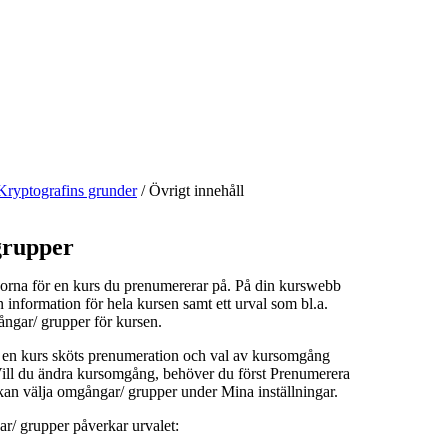
Kryptografins grunder
/
Övrigt innehåll
rupper
orna för en kurs du prenumererar på. På din kurswebb
n information för hela kursen samt ett urval som bl.a.
ångar/ grupper för kursen.
å en kurs sköts prenumeration och val av kursomgång
 Vill du ändra kursomgång, behöver du först Prenumerera
kan välja omgångar/ grupper under Mina inställningar.
r/ grupper påverkar urvalet: