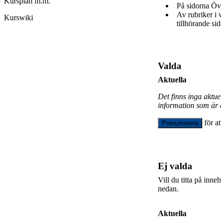
Kursplan m.m.
På sidorna Öv
Av rubriker i
Kurswiki
tillhörande sid
Valda
Aktuella
Det finns inga aktu
information som är 
för a
Prenumerera
Ej valda
Vill du titta på inn
nedan.
Aktuella