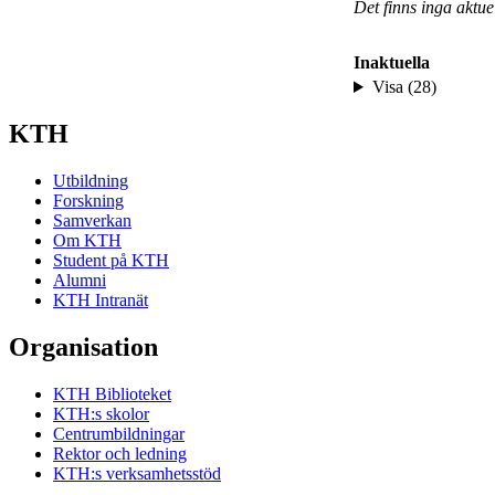
Det finns inga aktu
Inaktuella
Visa (28)
KTH
Utbildning
Forskning
Samverkan
Om KTH
Student på KTH
Alumni
KTH Intranät
Organisation
KTH Biblioteket
KTH:s skolor
Centrumbildningar
Rektor och ledning
KTH:s verksamhetsstöd