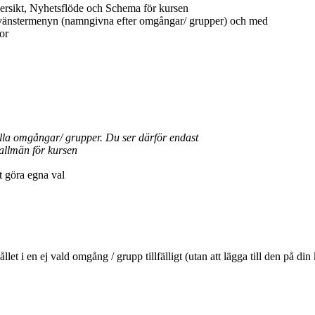
ersikt, Nyhetsflöde och Schema för kursen
 vänstermenyn (namngivna efter omgångar/ grupper) och med
or
ella omgångar/ grupper. Du ser därför endast
allmän för kursen
tt göra egna val
ehållet i en ej vald omgång / grupp tillfälligt (utan att lägga till den 