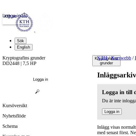
Logga in
kth.se
Sök
English
Kryptografins grunder
KTH
/
Kurswebb
/
Kryptografins
DD2448 | 7,5 HP
grunder
Inläggsarki
Logga in
Logga in till
Du är inte inlogga
Kursöversikt
Logga in
Nyhetsflöde
Schema
Inlägg visas normal
med senast först. N