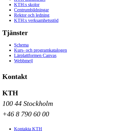
KTH:s skolor
Centrumbildningar
Rektor och ledning
KTH:s verksamhetsstöd
Tjänster
Schema
Kurs- och programkatalogen
Lärplattformen Canvas
Webbmejl
Kontakt
KTH
100 44 Stockholm
+46 8 790 60 00
Kontakta KTH