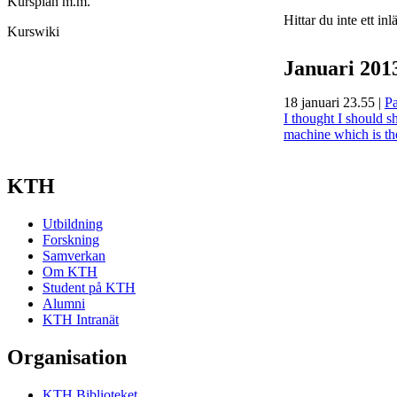
Kursplan m.m.
Hittar du inte ett in
Kurswiki
Januari 201
18 januari 23.55
|
Pa
I thought I should s
machine which is th
KTH
Utbildning
Forskning
Samverkan
Om KTH
Student på KTH
Alumni
KTH Intranät
Organisation
KTH Biblioteket