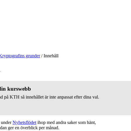
Kryptografins grunder
/
Innehåll
v
 din kurswebb
d på KTH så innehållet är inte anpassat efter dina val.
t under
Nyhetsflödet
ihop med andra saker som hänt,
edan ger en överblick per månad.