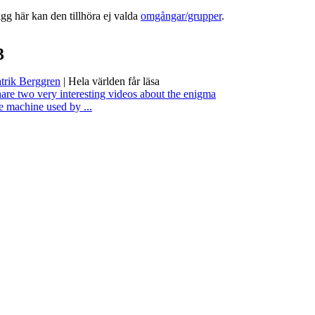
lägg här kan den tillhöra ej valda
omgångar/grupper
.
3
trik Berggren
|
Hela världen får läsa
hare two very interesting videos about the enigma
e machine used by ...