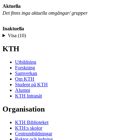
Aktuella
Det finns inga aktuella omgångar/ grupper
Inaktuella
Visa (10)
KTH
Utbildning
Forskning
Samverkan
Om KTH
Student på KTH
Alumni
KTH Intranät
Organisation
KTH Biblioteket
KTH:s skolor
Centrumbildningar
Rektor och ledning