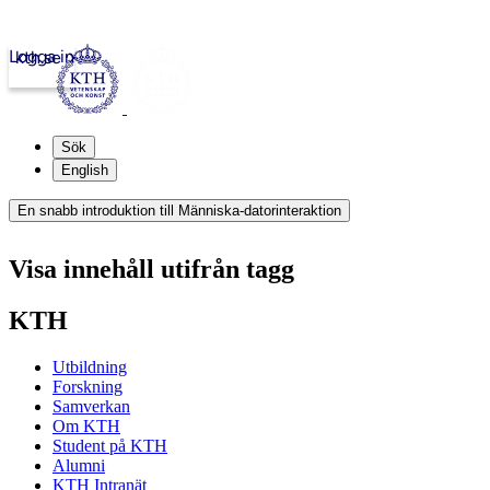
Logga in
kth.se
Sök
English
En snabb introduktion till Människa-datorinteraktion
Visa innehåll utifrån tagg
KTH
Utbildning
Forskning
Samverkan
Om KTH
Student på KTH
Alumni
KTH Intranät