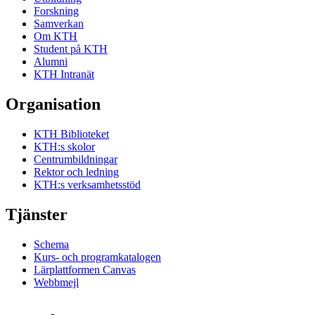
Forskning
Samverkan
Om KTH
Student på KTH
Alumni
KTH Intranät
Organisation
KTH Biblioteket
KTH:s skolor
Centrumbildningar
Rektor och ledning
KTH:s verksamhetsstöd
Tjänster
Schema
Kurs- och programkatalogen
Lärplattformen Canvas
Webbmejl