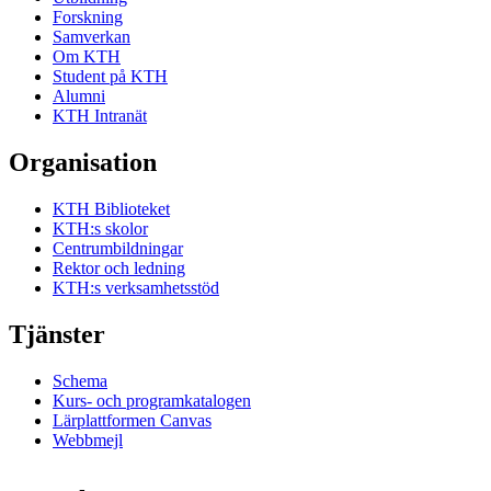
Forskning
Samverkan
Om KTH
Student på KTH
Alumni
KTH Intranät
Organisation
KTH Biblioteket
KTH:s skolor
Centrumbildningar
Rektor och ledning
KTH:s verksamhetsstöd
Tjänster
Schema
Kurs- och programkatalogen
Lärplattformen Canvas
Webbmejl