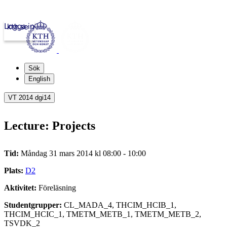
Logga in
kth.se
Sök
English
VT 2014 dgi14
Lecture: Projects
Tid:
Måndag 31 mars 2014 kl 08:00 - 10:00
Plats:
D2
Aktivitet:
Föreläsning
Studentgrupper:
CL_MADA_4, THCIM_HCIB_1,
THCIM_HCIC_1, TMETM_METB_1, TMETM_METB_2,
TSVDK_2