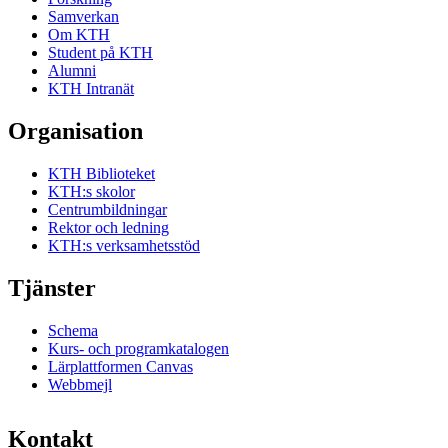
Samverkan
Om KTH
Student på KTH
Alumni
KTH Intranät
Organisation
KTH Biblioteket
KTH:s skolor
Centrumbildningar
Rektor och ledning
KTH:s verksamhetsstöd
Tjänster
Schema
Kurs- och programkatalogen
Lärplattformen Canvas
Webbmejl
Kontakt