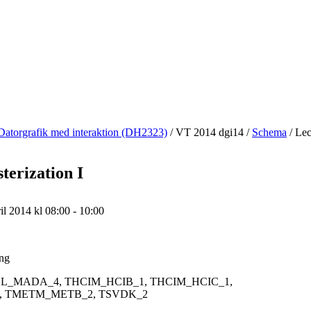
Datorgrafik med interaktion (DH2323)
/
VT 2014 dgi14
/
Schema
/
Lect
terization I
l 2014 kl 08:00 - 10:00
ing
L_MADA_4, THCIM_HCIB_1, THCIM_HCIC_1,
 TMETM_METB_2, TSVDK_2