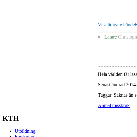
Visa tidigare händels
Lärare
Christoph
Hela världen får läsa
Senast ändrad 2014
Taggar: Saknas än s
Anmäl missbruk
KTH
Utbildning
Forskning