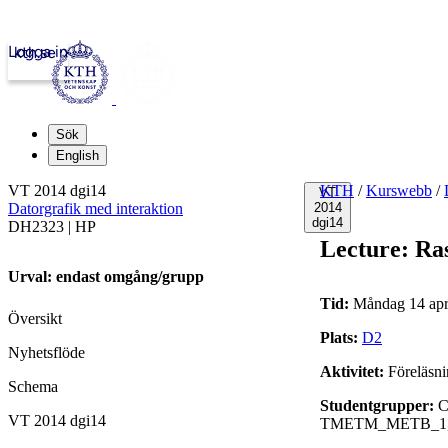
Logga in
kth.se
Sök
English
VT 2014 dgi14
KTH
/
Kurswebb
/
VT
Datorgrafik med interaktion
2014
dgi14
DH2323 | HP
Lecture: Ras
Urval: endast omgång/grupp
Tid:
Måndag 14 apri
Översikt
Plats:
D2
Nyhetsflöde
Aktivitet:
Föreläsn
Schema
Studentgrupper:
C
VT 2014 dgi14
TMETM_METB_1,