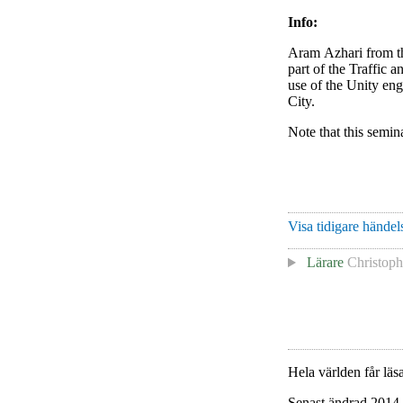
Info:
Aram Azhari from t
part of the Traffic a
use of the Unity en
City.
Note that this semin
Visa tidigare händels
Lärare
Christoph
Hela världen får läsa
Senast ändrad 2014