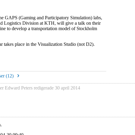
he GAPS (Gaming and Participatory Simulation) labs,
nd Logistics Division at KTH, will give a talk on their
gine to develop a transportation model of Stockholm
ar takes place in the Visualization Studio (not D2).
er (
12
)
er Edward Peters
redigerade
30 april 2014
.
-04-30 09:40