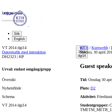
Logga in
kth.se
Sök
English
VT 2014 dgi14
KTH
/
Kurswebb
/
VT
Datorgrafik med interaktion
2014
Studio), 30 april 20
dgi14
DH2323 | HP
Guest speake
Urval: endast omgång/grupp
Översikt
Tid:
Onsdag 30 apri
Nyhetsflöde
Plats:
D2
Schema
Aktivitet:
Föreläsn
VT 2014 dgi14
Studentgrupper:
C
TMETM_METB_1,