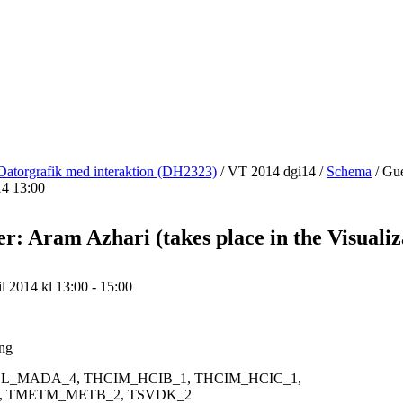
Datorgrafik med interaktion (DH2323)
/
VT 2014 dgi14
/
Schema
/
Gues
14 13:00
r: Aram Azhari (takes place in the Visualiz
l 2014 kl 13:00 - 15:00
ing
L_MADA_4, THCIM_HCIB_1, THCIM_HCIC_1,
 TMETM_METB_2, TSVDK_2