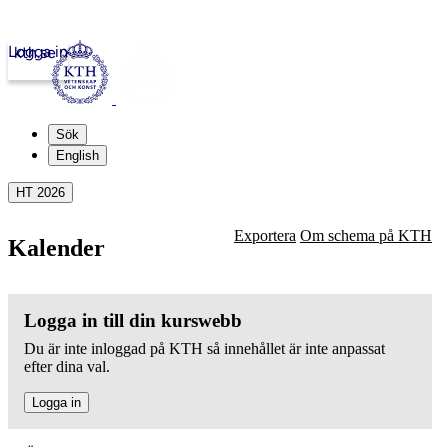
Logga in
kth.se
Sök
English
HT 2026
Exportera
Om schema på KTH
Kalender
Logga in till din kurswebb
Du är inte inloggad på KTH så innehållet är inte anpassat
efter dina val.
Logga in