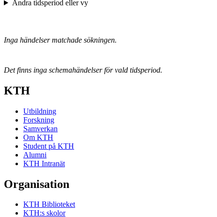
Ändra tidsperiod eller vy
Inga händelser matchade sökningen.
Det finns inga schemahändelser för vald tidsperiod.
KTH
Utbildning
Forskning
Samverkan
Om KTH
Student på KTH
Alumni
KTH Intranät
Organisation
KTH Biblioteket
KTH:s skolor