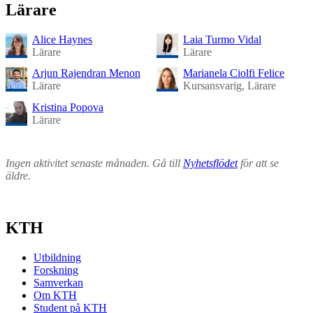
Lärare
Alice Haynes
Laia Turmo Vidal
Lärare
Lärare
Arjun Rajendran Menon
Marianela Ciolfi Felice
Lärare
Kursansvarig, Lärare
Kristina Popova
Lärare
Ingen aktivitet senaste månaden. Gå till
Nyhetsflödet
för att se
äldre.
KTH
Utbildning
Forskning
Samverkan
Om KTH
Student på KTH